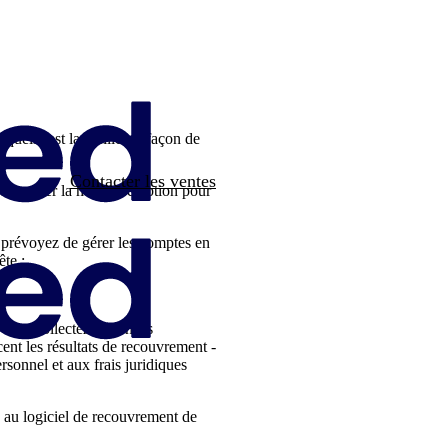
 quelle est la meilleure façon de
Contacter les ventes
dentifier la meilleure option pour
 prévoyez de gérer les comptes en
ête :
 vous collectez. Journées
cent les résultats de recouvrement -
rsonnel et aux frais juridiques
s au logiciel de recouvrement de