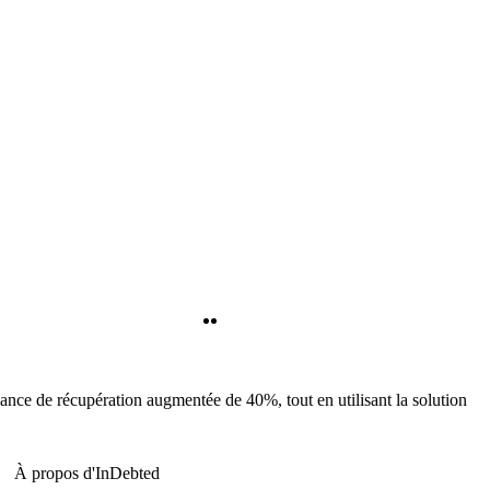
Twitter
LinkedIn
mance de récupération augmentée de 40%, tout en utilisant la solution
À propos d'InDebted