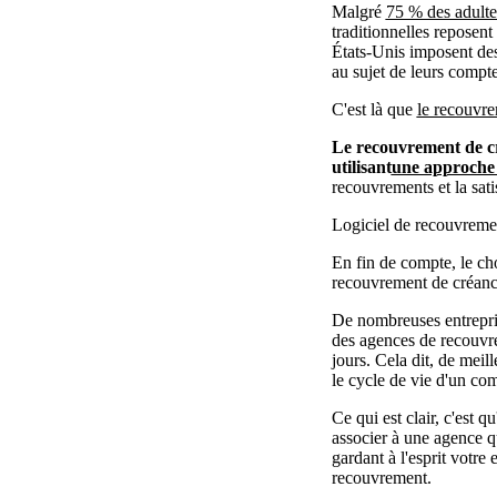
Malgré
75 % des adulte
traditionnelles reposent
États-Unis imposent des 
au sujet de leurs compt
C'est là que
le recouvre
Le recouvrement de cr
utilisant
une approche
recouvrements et la satis
Logiciel de recouvremen
En fin de compte, le ch
recouvrement de créance
De nombreuses entrepris
des agences de recouvr
jours. Cela dit, de mei
le cycle de vie d'un co
Ce qui est clair, c'est 
associer à une agence q
gardant à l'esprit votre
recouvrement.