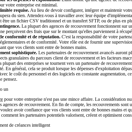
our votre entreprise est minimal.
limitée requise.
Au lieu de devoir configurer, intégrer et maintenir votr
cupera du sien. Attendez-vous à travailler avec leur équipe d'implémenta
t être un fichier CSV traditionnel et un transfert SFTP, ou de plus en pl
ontingence.
La plupart des agences de recouvrement fonctionnent sur un
s ne perçoivent des frais que sur le montant qu'elles parviennent à récupé
 de conformité et de réputation.
C'est la responsabilité de votre partena
réglementaires et de conformité. Votre rôle est de fournir une supervisi
sant que vos clients sont entre de bonnes mains.
ement sophistiquée.
Les partenaires de recouvrement avancés auront plu
cts granulaires du parcours client de recouvrement et les facteurs macr
 plupart des entreprises se tournent vers un partenaire de recouvrement 
ité. En général, cela se produit lorsque les dépenses d'exploitation dépas
vec le coût du personnel et des logiciels en constante augmentation, ce
le pensez.
ro un
re
pour votre entreprise n'est pas une mince affaire. La considération n
les agences de recouvrement. En fin de compte, les recouvrements sont 
 voulez avoir confiance que vos clients sont entre de bonnes mains et q
 comment les partenaires potentiels valorisent, créent et optimisent con
ent de créances intelligent