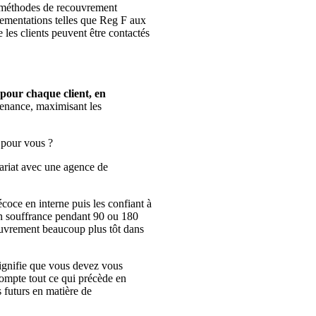
s méthodes de recouvrement
glementations telles que Reg F aux
 les clients peuvent être contactés
pour chaque client, en
venance, maximisant les
 pour vous ?
nariat avec une agence de
oce en interne puis les confiant à
en souffrance pendant 90 ou 180
couvrement beaucoup plus tôt dans
 signifie que vous devez vous
compte tout ce qui précède en
s futurs en matière de