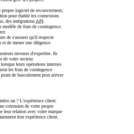
e propre logiciel de recouvrement,
tion pour établir les connexions
us, des intégrations
API
.
 modèle de frais de contingence.
rer.
ire de s'assurer qu'il respecte
on et de mener une diligence
sieurs niveaux d'expertise. Ils
o de votre secteur.
lorsque leurs opérations internes
sent les frais de contingence
 point de basculement peut arriver
uméro un ? L'expérience client.
une extension de votre propre
ue leur relation avec votre marque
stamment leur expérience client.