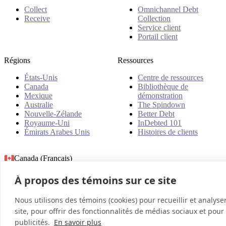
Collect
Omnichannel Debt
Receive
Collection
Service client
Portail client
Régions
Ressources
États-Unis
Centre de ressources
Canada
Bibliothèque de
Mexique
démonstration
Australie
The Spindown
Nouvelle-Zélande
Better Debt
Royaume-Uni
InDebted 101
Émirats Arabes Unis
Histoires de clients
Canada (Français)
À propos des témoins sur ce site
© 2026 InDebted Holdings Pty Ltd
Nous utilisons des témoins (cookies) pour recueillir et analyse
site, pour offrir des fonctionnalités de médias sociaux et pour
publicités.
En savoir plus