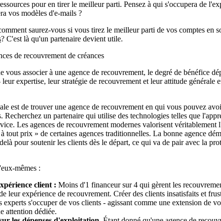
essources pour en tirer le meilleur parti. Pensez à qui s'occupera de l'exp
era vos modèles d'e-mails ?
comment saurez-vous si vous tirez le meilleur parti de vos comptes en s
s
? C'est là qu'un partenaire devient utile.
ences de recouvrement de créances
 vous associer à une agence de recouvrement, le degré de bénéfice dép
leur expertise, leur stratégie de recouvrement et leur attitude général
iale est de trouver une agence de recouvrement en qui vous pouvez avoi
ts. Recherchez un partenaire qui utilise des technologies telles que l'ap
rvice. Les agences de recouvrement modernes valorisent véritablement l'
ter à tout prix » de certaines agences traditionnelles. La bonne agence 
là pour soutenir les clients dès le départ, ce qui va de pair avec la prot
d'eux-mêmes :
xpérience client :
Moins d'1 financeur sur 4 qui gèrent les recouvrement
s de leur expérience de recouvrement. Créer des clients insatisfaits et frust
es experts s'occuper de vos clients - agissant comme une extension de vo
e attention dédiée.
ur les dépenses d'exploitation.
Étant donné qu'une agence de recouvr