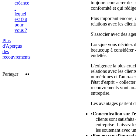
toujours consacrer des r
créances
conformité et qui rédig
-
lequel
Plus important encore, 
est fait
relations avec les client
pour
vous ?
S'associer avec des ag
Plus
Lorsque vous décidez de
d'Aperçus
beaucoup à considérer - 
des
endettés.
recouvrements
L'exigence la plus cruc
relations avec les clien
Twitter
LinkedIn
Partager
numériques et l'auto-se
l'état d'esprit « collec
recouvrements vont au-de
entreprise.
Les avantages parlent 
Concentration sur l'e
clients sont satisfait
entreprise. Laissez l
les soutenant avec un
Peu ou pas d'impact s