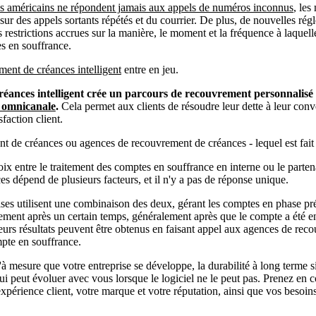
s américains ne répondent jamais aux appels de numéros inconnus
, le
 sur des appels sortants répétés et du courrier. De plus, de nouvelles ré
restrictions accrues sur la manière, le moment et la fréquence à laquelle
es en souffrance.
ment de créances intelligent
entre en jeu.
éances intelligent crée un parcours de recouvrement personnalisé 
 omnicanale
.
Cela permet aux clients de résoudre leur dette à leur con
faction client.
t de créances ou agences de recouvrement de créances - lequel est fait
oix entre le traitement des comptes en souffrance en interne ou le parte
s dépend de plusieurs facteurs, et il n'y a pas de réponse unique.
es utilisent une combinaison des deux, gérant les comptes en phase préc
ement après un certain temps, généralement après que le compte a été 
lleurs résultats peuvent être obtenus en faisant appel aux agences de re
mpte en souffrance.
qu'à mesure que votre entreprise se développe, la durabilité à long terme
ui peut évoluer avec vous lorsque le logiciel ne le peut pas. Prenez en 
 expérience client, votre marque et votre réputation, ainsi que vos besoin