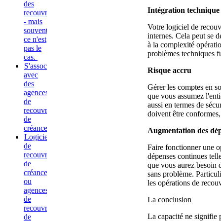
des
Intégration technique
recouvrements
- mais
Votre logiciel de recou
souvent,
internes. Cela peut se 
ce n'est
à la complexité opérati
pas le
problèmes techniques fut
cas.
S'associer
Risque accru
avec
des
Gérer les comptes en so
agences
que vous assumez l'enti
de
aussi en termes de sécu
recouvrement
doivent être conformes, 
de
créances
Augmentation des dépe
Logiciel
de
Faire fonctionner une op
recouvrement
dépenses continues telle
de
que vous aurez besoin d
créances
sans problème. Particul
ou
les opérations de recou
agences
de
La conclusion
recouvrement
La capacité ne signifie
de