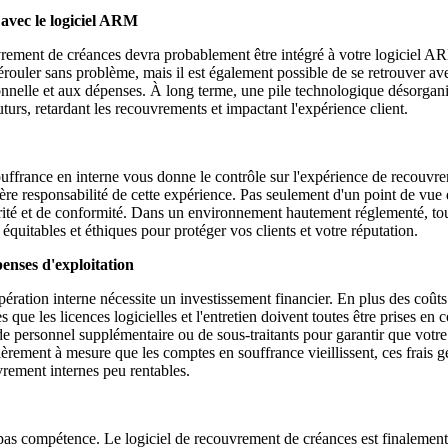
 avec le logiciel ARM
vrement de créances devra probablement être intégré à votre logiciel A
dérouler sans problème, mais il est également possible de se retrouver a
onnelle et aux dépenses. À long terme, une pile technologique désorgani
urs, retardant les recouvrements et impactant l'expérience client.
uffrance en interne vous donne le contrôle sur l'expérience de recouvre
ère responsabilité de cette expérience. Pas seulement d'un point de vue
rité et de conformité. Dans un environnement hautement réglementé, tou
équitables et éthiques pour protéger vos clients et votre réputation.
nses d'exploitation
ération interne nécessite un investissement financier. En plus des coûts 
s que les licences logicielles et l'entretien doivent toutes être prises en
e personnel supplémentaire ou de sous-traitants pour garantir que votre
ièrement à mesure que les comptes en souffrance vieillissent, ces frais 
vrement internes peu rentables.
 pas compétence. Le logiciel de recouvrement de créances est finalement