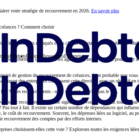
airer votre stratégie de recouvrement en 2026.
En savoir plus
 créances ? Comment choisir
e, les paiements manqués et les clients en retard sont inévitables. Mais
tions
Produits
Régions
Ressources
Entreprise
e recouvrement de créances et les agences de recouvrement pour aider à i
giciel de gestion de recouvrement de créances, il est probable que vous
a plupart des entreprises choisissent cette direction avec un objectif en t
 100 % des recouvrements - mais souvent, ce n'est pas le cas.
vision de recouvrement interne signifie que vous conservez tout ce que
? Pas tout à fait. Il existe un certain nombre de dépendances qui influen
, le coût de recouvrement. Souvent, les dépenses liées au logiciel, au pe
le recouvrement des comptes par des efforts internes.
prises choisissent-elles cette voie ? Explorons toutes les exigences liée