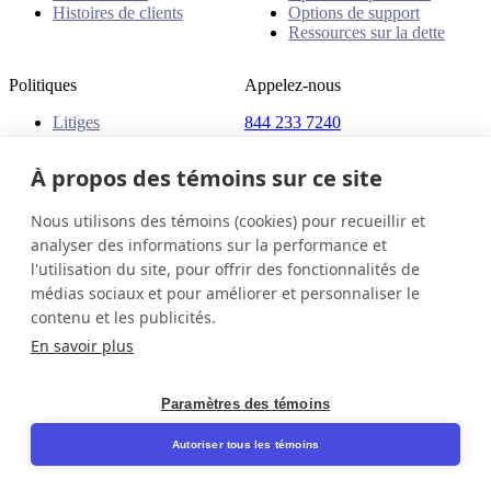
Histoires de clients
Options de support
Ressources sur la dette
Politiques
Appelez-nous
Litiges
844 233 7240
Plaintes
Adresse
Politiques
À propos des témoins sur ce site
18 King Street East, Suite
1400
Nous utilisons des témoins (cookies) pour recueillir et
Toronto, ON, M5C 1C4
analyser des informations sur la performance et
Canada
l'utilisation du site, pour offrir des fonctionnalités de
médias sociaux et pour améliorer et personnaliser le
Canada (Français)
Contactez-nous
Connexion
contenu et les publicités.
© 2026 InDebted Holdings Pty Ltd
En savoir plus
Seal
Paramètres des témoins
LinkedIn
Autoriser tous les témoins