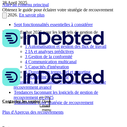
28 April 2025
Aller au contenu principal
Obtenez le guide pour éclairer votre stratégie de recouvrement
en 2026.
En savoir plus
Sept fonctionnalités essentielles à considérer
Le guide d'achat 2025 pour les logiciels de gestion de
recouvrement
1
Automatisation et gestion des flux de travail
2
IA et analyses prédictives
3
Gestion de la conformité
4
Communication multicanal
5
Capacités d'intégration
6
Données en temps réel et reporting
7
Scalabilité et flexibilité
Avantages de l'utilisation d'un logiciel de gestion de
recouvrement avancé
Tendances façonnant les logiciels de gestion de
recouvrement en 2025
Contacter les ventes
Open
Transformez votre stratégie de recouvrement
main
menu
Plus d'Aperçus des recouvrements