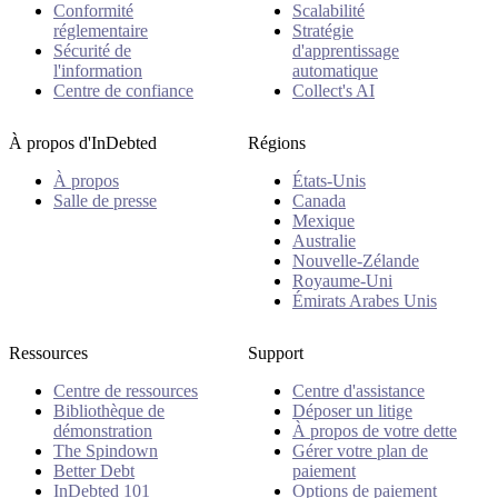
Conformité
Scalabilité
réglementaire
Stratégie
Sécurité de
d'apprentissage
l'information
automatique
Centre de confiance
Collect's AI
À propos d'InDebted
Régions
À propos
États-Unis
Salle de presse
Canada
Mexique
Australie
Nouvelle-Zélande
Royaume-Uni
Émirats Arabes Unis
Ressources
Support
Centre de ressources
Centre d'assistance
Bibliothèque de
Déposer un litige
démonstration
À propos de votre dette
The Spindown
Gérer votre plan de
Better Debt
paiement
InDebted 101
Options de paiement