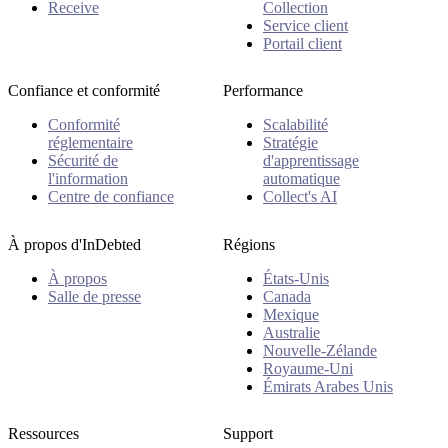
Receive
Collection
Service client
Portail client
Confiance et conformité
Performance
Conformité
Scalabilité
réglementaire
Stratégie
Sécurité de
d'apprentissage
l'information
automatique
Centre de confiance
Collect's AI
À propos d'InDebted
Régions
À propos
États-Unis
Salle de presse
Canada
Mexique
Australie
Nouvelle-Zélande
Royaume-Uni
Émirats Arabes Unis
Ressources
Support