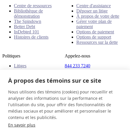
Centre de ressources
Centre d'assistance
Bibliothèque de
Déposer un litige
démonstration
À propos de votre dette
The Spindown
Gérer votre plan de
Better Debt
paiement
InDebted 101
Options de paiement
Histoires de clients
Options de support
Ressources sur la dette
Politiques
Appelez-nous
Litiges
844 233 7240
Plaintes
Adresse
Politiques
À propos des témoins sur ce site
18 King Street East, Suite
1400
Nous utilisons des témoins (cookies) pour recueillir et
Toronto, ON, M5C 1C4
analyser des informations sur la performance et
Canada
l'utilisation du site, pour offrir des fonctionnalités de
médias sociaux et pour améliorer et personnaliser le
Canada (Français)
Contactez-nous
Connexion
contenu et les publicités.
© 2026 InDebted Holdings Pty Ltd
En savoir plus