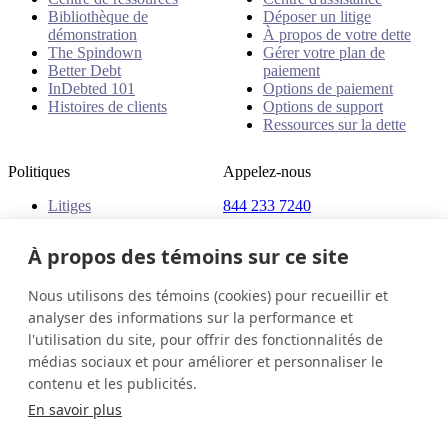
Bibliothèque de
Déposer un litige
démonstration
À propos de votre dette
The Spindown
Gérer votre plan de
Better Debt
paiement
InDebted 101
Options de paiement
Histoires de clients
Options de support
Ressources sur la dette
Politiques
Appelez-nous
Litiges
844 233 7240
Plaintes
Adresse
Politiques
À propos des témoins sur ce site
18 King Street East, Suite
1400
Nous utilisons des témoins (cookies) pour recueillir et
Toronto, ON, M5C 1C4
analyser des informations sur la performance et
Canada
l'utilisation du site, pour offrir des fonctionnalités de
médias sociaux et pour améliorer et personnaliser le
Canada (Français)
Contactez-nous
Connexion
contenu et les publicités.
© 2026 InDebted Holdings Pty Ltd
En savoir plus
Seal