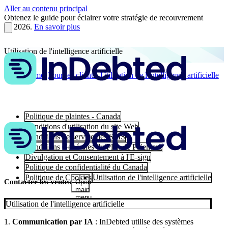
Aller au contenu principal
Obtenez le guide pour éclairer votre stratégie de recouvrement
en 2026.
En savoir plus
Utilisation de l'intelligence artificielle
Home
Pour les clients
Utilisation de l'intelligence artificielle
Politique de plaintes - Canada
Conditions d'utilisation du site Web
Conditions de service des SMS
Conditions Générales du Plan de Paiement
Divulgation et Consentement à l'E-sign
Politique de confidentialité du Canada
Politique de Cookies
Utilisation de l'intelligence artificielle
Contacter les ventes
Open
main
menu
Utilisation de l'intelligence artificielle
1.
Communication par IA
: InDebted utilise des systèmes