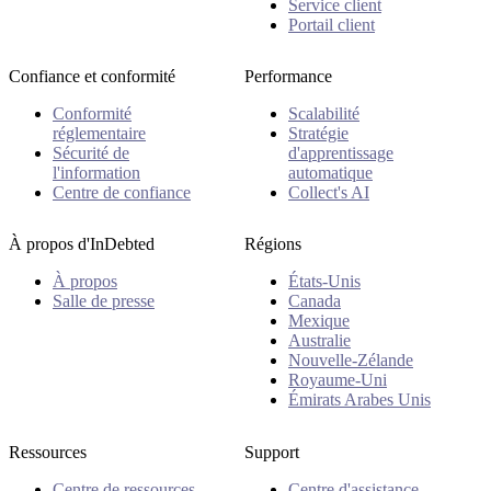
Service client
Portail client
Confiance et conformité
Performance
Conformité
Scalabilité
réglementaire
Stratégie
Sécurité de
d'apprentissage
l'information
automatique
Centre de confiance
Collect's AI
À propos d'InDebted
Régions
À propos
États-Unis
Salle de presse
Canada
Mexique
Australie
Nouvelle-Zélande
Royaume-Uni
Émirats Arabes Unis
Ressources
Support
Centre de ressources
Centre d'assistance