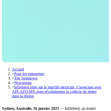
Accueil
>
Pour les entreprises
>
The Spindown
>
Newsroom
>
InDebted entre sur le marché mexicain, s''associant avec
APLAZO.MX pour révolutionner la collecte de dettes
dans la région
Sydney, Australie, 16 janvier 2025
— InDebted, un leader