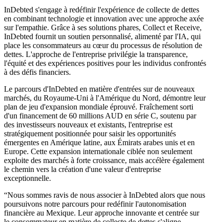
InDebted s'engage à redéfinir l'expérience de collecte de dettes
en combinant technologie et innovation avec une approche axée
sur l'empathie. Grâce à ses solutions phares, Collect et Receive,
InDebted fournit un soutien personnalisé, alimenté par l'IA, qui
place les consommateurs au cœur du processus de résolution de
dettes. L'approche de l'entreprise privilégie la transparence,
l'équité et des expériences positives pour les individus confrontés
à des défis financiers.
Le parcours d'InDebted en matière d'entrées sur de nouveaux
marchés, du Royaume-Uni à l'Amérique du Nord, démontre leur
plan de jeu d'expansion mondiale éprouvé. Fraîchement sorti
d'un financement de 60 millions AUD en série C, soutenu par
des investisseurs nouveaux et existants, l'entreprise est
stratégiquement positionnée pour saisir les opportunités
émergentes en Amérique latine, aux Émirats arabes unis et en
Europe. Cette expansion internationale ciblée non seulement
exploite des marchés à forte croissance, mais accélère également
le chemin vers la création d'une valeur d'entreprise
exceptionnelle.
“Nous sommes ravis de nous associer à InDebted alors que nous
poursuivons notre parcours pour redéfinir l'autonomisation
financière au Mexique. Leur approche innovante et centrée sur
le consommateur en matière de collecte de dettes s'aligne