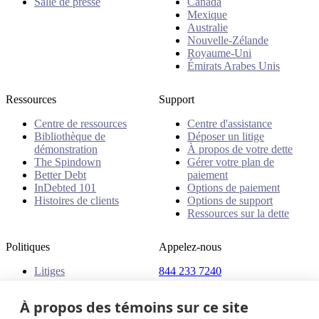
Salle de presse
Canada
Mexique
Australie
Nouvelle-Zélande
Royaume-Uni
Émirats Arabes Unis
Ressources
Support
Centre de ressources
Centre d'assistance
Bibliothèque de
Déposer un litige
démonstration
À propos de votre dette
The Spindown
Gérer votre plan de
Better Debt
paiement
InDebted 101
Options de paiement
Histoires de clients
Options de support
Ressources sur la dette
Politiques
Appelez-nous
Litiges
844 233 7240
Plaintes
Adresse
Politiques
À propos des témoins sur ce site