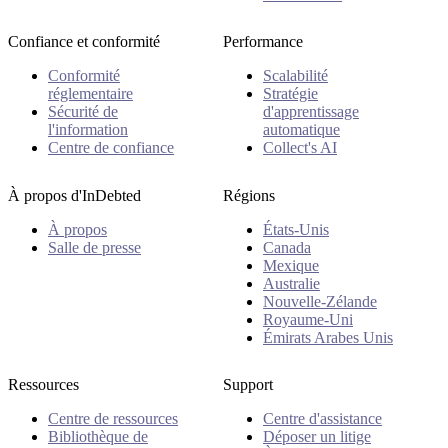
Confiance et conformité
Performance
Conformité
Scalabilité
réglementaire
Stratégie
Sécurité de
d'apprentissage
l'information
automatique
Centre de confiance
Collect's AI
À propos d'InDebted
Régions
À propos
États-Unis
Salle de presse
Canada
Mexique
Australie
Nouvelle-Zélande
Royaume-Uni
Émirats Arabes Unis
Ressources
Support
Centre de ressources
Centre d'assistance
Bibliothèque de
Déposer un litige