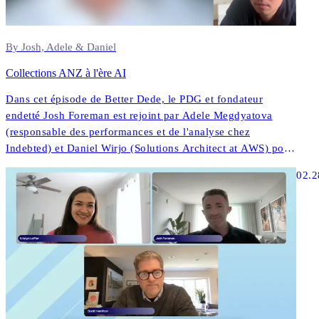
By Josh, Adele & Daniel
Collections ANZ à l'ère AI
Dans cet épisode de Better Dede, le PDG et fondateur
endetté Josh Foreman est rejoint par Adele Megdyatova
(responsable des performances et de l'analyse chez
Indebted) et Daniel Wirjo (Solutions Architect at AWS) pour
explorer la façon dont les collections à AI et les stratégies
02.2
numériques d'abord transforment l'engagement des clients
dans ANZ.