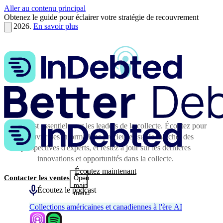
Aller au contenu principal
Obtenez le guide pour éclairer votre stratégie de recouvrement
en 2026.
En savoir plus
Le podcast essentiel pour les leaders de la collecte. Écoutez pour
découvrir des informations précieuses sur le marché, des
perspectives d'experts, et restez à jour sur les dernières
innovations et opportunités dans la collecte.
Écoutez maintenant
Contacter les ventes
Open
main
Écoutez le podcast
menu
Collections américaines et canadiennes à l'ère AI