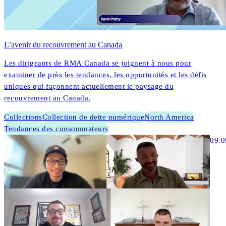
L’avenir du recouvrement au Canada
Les dirigeants de RMA Canada se joignent à nous pour
examiner de près les tendances, les opportunités et les défis
uniques qui façonnent actuellement le paysage du
recouvrement au Canada.
Collections
Collection de dette numérique
North America
Tendances des consommateurs
09.0