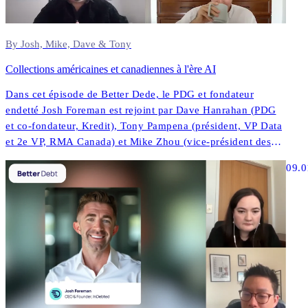
By Josh, Mike, Dave & Tony
Collections américaines et canadiennes à l'ère AI
Dans cet épisode de Better Dede, le PDG et fondateur
endetté Josh Foreman est rejoint par Dave Hanrahan (PDG
et co-fondateur, Kredit), Tony Pampena (président, VP Data
et 2e VP, RMA Canada) et Mike Zhou (vice-président des
données de contact et de la compliance, de la performance
09.0
du North.