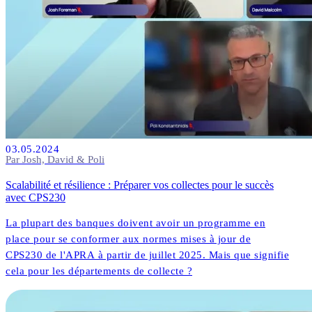
03.05.2024
Par Josh, David & Poli
Scalabilité et résilience : Préparer vos collectes pour le succès
avec CPS230
La plupart des banques doivent avoir un programme en
place pour se conformer aux normes mises à jour de
CPS230 de l'APRA à partir de juillet 2025. Mais que signifie
cela pour les départements de collecte ?