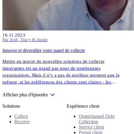
16.11.2023
Par Josh, Tracy & Justin
Innover et diversifier votre panel de collecte
Mettre en œuvre de nouvelles solutions de collecte
innovantes est un grand pas pour de nombreuses
organisations. Mais il n'y a pas de meilleur moment que le
présent, et les préférences des clients sont claires - les
solutions numériques et personnalisées sont là pour rester.
Afficher plus d'épisodes
Solutions
Expérience client
Collect
Omnichannel Debt
Receive
Collection
Service client
Portail client