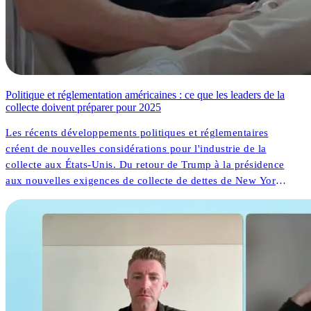
Politique et réglementation américaines : ce que les leaders de la
collecte doivent préparer pour 2025
Les récents développements politiques et réglementaires
créent de nouvelles considérations pour l'industrie de la
collecte aux États-Unis. Du retour de Trump à la présidence
aux nouvelles exigences de collecte de dettes de New York,
les organisations font face à la fois à des défis et à des
opportunités. Mais que signifient ces changements pour les
résultats des consommateurs et l'innovation opérationnelle ?