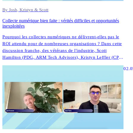
By Josh, Kristyn & Scott
Collecte numérique bien faite : vérités difficiles et opportunités
inexploitées
Pourquoi les collectes numériques ne délivrent-elles pas le
ROI attendu pour de nombreuses organisations ? Dans cette
discussion franche, des vétérans de l'industrie, Scott
Hamilton (PDG, ARM Tech Advisors), Kristyn Leffler (CPO,
InDebted) et Josh Foreman (PDG et fondateur, InDebted)
02.0
partagent des perspectives sans filtre sur ce qui fonctionne
réellement dans la technologie de collecte moderne.