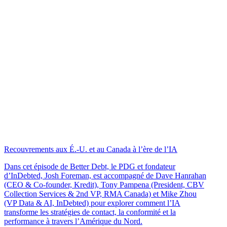
Recouvrements aux É.-U. et au Canada à l’ère de l’IA
Dans cet épisode de Better Debt, le PDG et fondateur
d’InDebted, Josh Foreman, est accompagné de Dave Hanrahan
(CEO & Co-founder, Kredit), Tony Pampena (President, CBV
Collection Services & 2nd VP, RMA Canada) et Mike Zhou
(VP Data & AI, InDebted) pour explorer comment l’IA
transforme les stratégies de contact, la conformité et la
performance à travers l’Amérique du Nord.