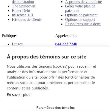
démonstration
À propos de votre dette
The Spindown
Gérer votre plan de
Better Debt
paiement
InDebted 101
Options de paiement
Histoires de clients
Options de support
Ressources sur la dette
Politiques
Appelez-nous
Litiges
844 233 7240
Plaintes
Adresse
Politiques
À propos des témoins sur ce site
18 King Street East, Suite
1400
Nous utilisons des témoins (cookies) pour recueillir et
Toronto, ON, M5C 1C4
analyser des informations sur la performance et
Canada
l'utilisation du site, pour offrir des fonctionnalités de
médias sociaux et pour améliorer et personnaliser le
Canada (Français)
Contactez-nous
Connexion
contenu et les publicités.
© 2026 InDebted Holdings Pty Ltd
En savoir plus
Seal
Paramètres des témoins