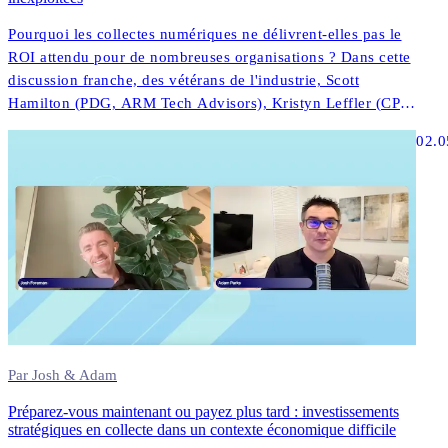
Pourquoi les collectes numériques ne délivrent-elles pas le
ROI attendu pour de nombreuses organisations ? Dans cette
discussion franche, des vétérans de l'industrie, Scott
Hamilton (PDG, ARM Tech Advisors), Kristyn Leffler (CPO,
InDebted) et Josh Foreman (PDG et fondateur, InDebted)
02.0
partagent des perspectives sans filtre sur ce qui fonctionne
réellement dans la technologie de collecte moderne.
Par Josh & Adam
Préparez-vous maintenant ou payez plus tard : investissements
stratégiques en collecte dans un contexte économique difficile