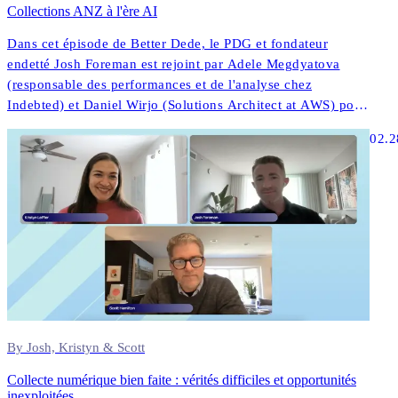
Collections ANZ à l'ère AI
Dans cet épisode de Better Dede, le PDG et fondateur
endetté Josh Foreman est rejoint par Adele Megdyatova
(responsable des performances et de l'analyse chez
Indebted) et Daniel Wirjo (Solutions Architect at AWS) pour
explorer la façon dont les collections à AI et les stratégies
02.2
numériques d'abord transforment l'engagement des clients
dans ANZ.
By Josh, Kristyn & Scott
Collecte numérique bien faite : vérités difficiles et opportunités
inexploitées