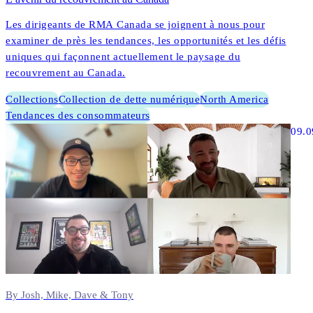
Les dirigeants de RMA Canada se joignent à nous pour
examiner de près les tendances, les opportunités et les défis
uniques qui façonnent actuellement le paysage du
recouvrement au Canada.
Collections
Collection de dette numérique
North America
Tendances des consommateurs
09.0
By Josh, Mike, Dave & Tony