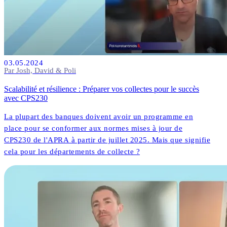
03.05.2024
Par Josh, David & Poli
Scalabilité et résilience : Préparer vos collectes pour le succès
avec CPS230
La plupart des banques doivent avoir un programme en
place pour se conformer aux normes mises à jour de
CPS230 de l'APRA à partir de juillet 2025. Mais que signifie
cela pour les départements de collecte ?