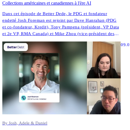
Collections américaines et canadiennes à l'ère AI
Dans cet épisode de Better Dede, le PDG et fondateur
endetté Josh Foreman est rejoint par Dave Hanrahan (PDG
et co-fondateur, Kredit), Tony Pampena (président, VP Data
et 2e VP, RMA Canada) et Mike Zhou (vice-président des
données de contact et de la compliance, de la performance
09.0
du North.
By Josh, Adele & Daniel