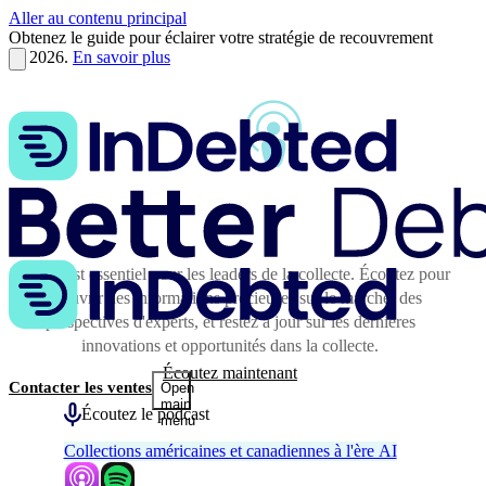
Aller au contenu principal
Obtenez le guide pour éclairer votre stratégie de recouvrement
en 2026.
En savoir plus
Le podcast essentiel pour les leaders de la collecte. Écoutez pour
découvrir des informations précieuses sur le marché, des
perspectives d'experts, et restez à jour sur les dernières
innovations et opportunités dans la collecte.
Écoutez maintenant
Contacter les ventes
Open
main
Écoutez le podcast
menu
Collections américaines et canadiennes à l'ère AI