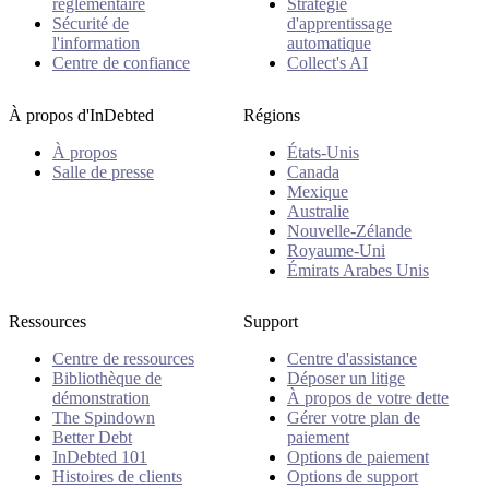
réglementaire
Stratégie
Sécurité de
d'apprentissage
l'information
automatique
Centre de confiance
Collect's AI
À propos d'InDebted
Régions
À propos
États-Unis
Salle de presse
Canada
Mexique
Australie
Nouvelle-Zélande
Royaume-Uni
Émirats Arabes Unis
Ressources
Support
Centre de ressources
Centre d'assistance
Bibliothèque de
Déposer un litige
démonstration
À propos de votre dette
The Spindown
Gérer votre plan de
Better Debt
paiement
InDebted 101
Options de paiement
Histoires de clients
Options de support