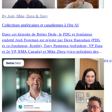
By Josh, Mike, Dave & Tony
Collections américaines et canadiennes à l'ère AI
Dans cet épisode de Better Dede, le PDG et fondateur
endetté Josh Foreman est rejoint par Dave Hanrahan (PDG
et co-fondateur, Kredit), Tony Pampena (président, VP Data
et 2e VP, RMA Canada) et Mike Zhou (vice-président des
données de contact et de la compliance, de la performance
09.0
du North.