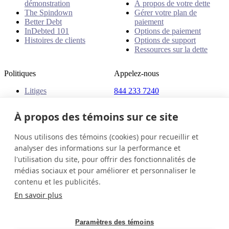
démonstration
À propos de votre dette
The Spindown
Gérer votre plan de
Better Debt
paiement
InDebted 101
Options de paiement
Histoires de clients
Options de support
Ressources sur la dette
Politiques
Appelez-nous
Litiges
844 233 7240
Plaintes
Adresse
Politiques
À propos des témoins sur ce site
18 King Street East, Suite
1400
Nous utilisons des témoins (cookies) pour recueillir et
Toronto, ON, M5C 1C4
analyser des informations sur la performance et
Canada
l'utilisation du site, pour offrir des fonctionnalités de
médias sociaux et pour améliorer et personnaliser le
Canada (Français)
Contactez-nous
Connexion
contenu et les publicités.
© 2026 InDebted Holdings Pty Ltd
En savoir plus
Seal
Paramètres des témoins