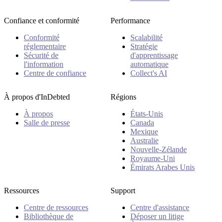
Confiance et conformité
Performance
Conformité
Scalabilité
réglementaire
Stratégie
Sécurité de
d'apprentissage
l'information
automatique
Centre de confiance
Collect's AI
À propos d'InDebted
Régions
À propos
États-Unis
Salle de presse
Canada
Mexique
Australie
Nouvelle-Zélande
Royaume-Uni
Émirats Arabes Unis
Ressources
Support
Centre de ressources
Centre d'assistance
Bibliothèque de
Déposer un litige