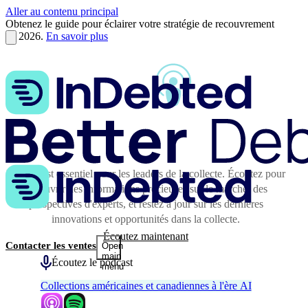
Aller au contenu principal
Obtenez le guide pour éclairer votre stratégie de recouvrement
en 2026.
En savoir plus
Le podcast essentiel pour les leaders de la collecte. Écoutez pour
découvrir des informations précieuses sur le marché, des
perspectives d'experts, et restez à jour sur les dernières
innovations et opportunités dans la collecte.
Écoutez maintenant
Contacter les ventes
Open
main
Écoutez le podcast
menu
Collections américaines et canadiennes à l'ère AI