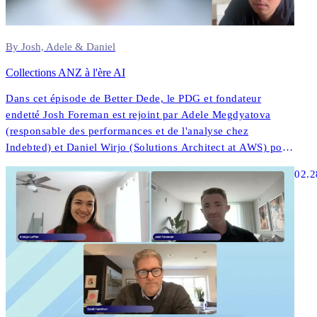
By Josh, Adele & Daniel
Collections ANZ à l'ère AI
Dans cet épisode de Better Dede, le PDG et fondateur
endetté Josh Foreman est rejoint par Adele Megdyatova
(responsable des performances et de l'analyse chez
Indebted) et Daniel Wirjo (Solutions Architect at AWS) pour
explorer la façon dont les collections à AI et les stratégies
02.2
numériques d'abord transforment l'engagement des clients
dans ANZ.