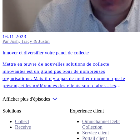
16.11.2023
Par Josh, Tracy & Justin
Innover et diversifier votre panel de collecte
Mettre en œuvre de nouvelles solutions de collecte
innovantes est un grand pas pour de nombreuses
organisations. Mais il n'y a pas de meilleur moment que le
présent, et les préférences des clients sont claires - les
solutions numériques et personnalisées sont là pour rester.
Afficher plus d'épisodes
Solutions
Expérience client
Collect
Omnichannel Debt
Receive
Collection
Service client
Portail client