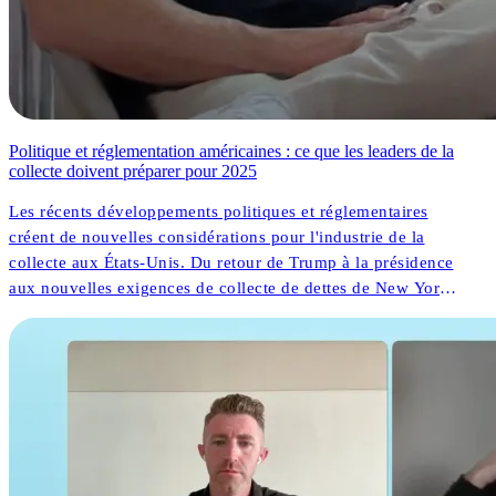
Politique et réglementation américaines : ce que les leaders de la
collecte doivent préparer pour 2025
Les récents développements politiques et réglementaires
créent de nouvelles considérations pour l'industrie de la
collecte aux États-Unis. Du retour de Trump à la présidence
aux nouvelles exigences de collecte de dettes de New York,
les organisations font face à la fois à des défis et à des
opportunités. Mais que signifient ces changements pour les
résultats des consommateurs et l'innovation opérationnelle ?