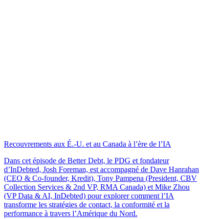
Recouvrements aux É.-U. et au Canada à l’ère de l’IA
Dans cet épisode de Better Debt, le PDG et fondateur
d’InDebted, Josh Foreman, est accompagné de Dave Hanrahan
(CEO & Co-founder, Kredit), Tony Pampena (President, CBV
Collection Services & 2nd VP, RMA Canada) et Mike Zhou
(VP Data & AI, InDebted) pour explorer comment l’IA
transforme les stratégies de contact, la conformité et la
performance à travers l’Amérique du Nord.