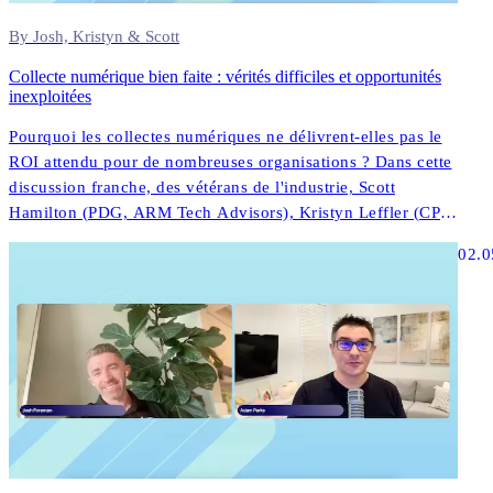
By Josh, Kristyn & Scott
Collecte numérique bien faite : vérités difficiles et opportunités
inexploitées
Pourquoi les collectes numériques ne délivrent-elles pas le
ROI attendu pour de nombreuses organisations ? Dans cette
discussion franche, des vétérans de l'industrie, Scott
Hamilton (PDG, ARM Tech Advisors), Kristyn Leffler (CPO,
InDebted) et Josh Foreman (PDG et fondateur, InDebted)
02.0
partagent des perspectives sans filtre sur ce qui fonctionne
réellement dans la technologie de collecte moderne.