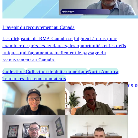
L’avenir du recouvrement au Canada
Les dirigeants de RMA Canada se joignent à nous pour
examiner de près les tendances, les opportunités et les défis
uniques qui façonnent actuellement le paysage du
recouvrement au Canada.
Collections
Collection de dette numérique
North America
Tendances des consommateurs
09.0