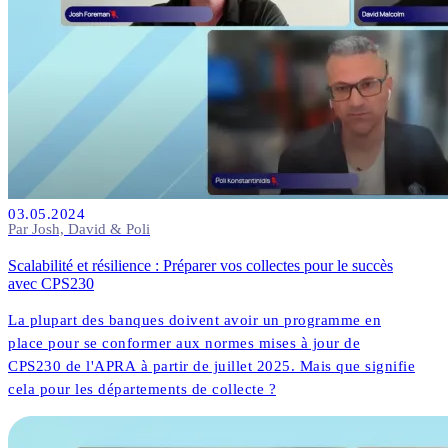
03.05.2024
Par Josh, David & Poli
Scalabilité et résilience : Préparer vos collectes pour le succès
avec CPS230
La plupart des banques doivent avoir un programme en
place pour se conformer aux normes mises à jour de
CPS230 de l'APRA à partir de juillet 2025. Mais que signifie
cela pour les départements de collecte ?