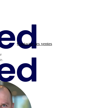
Contacter les ventes
le
te.