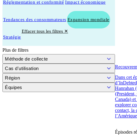
Réglementation et conformité
Impact économique
Tendances des consommateurs
Expansion mondiale
Effacer tous les filtres ✕
Stratégie
Plus de filtres
Méthode de collecte
Recouvreme
Cas d'utilisation
Dans cet ép
Région
d’InDebted
Équipes
Hanrahan (
(President
Canada) et
explorer co
contact, la
l’Amérique
Épisodes r