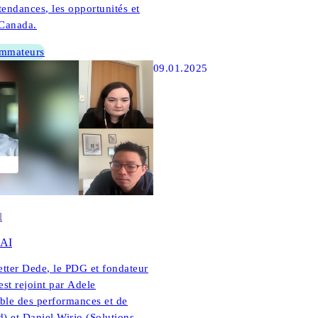
endances, les opportunités et
 Canada.
ommateurs
09.01.2025
l
 AI
etter Dede, le PDG et fondateur
st rejoint par Adele
le des performances et de
d) et Daniel Wirjo (Solutions