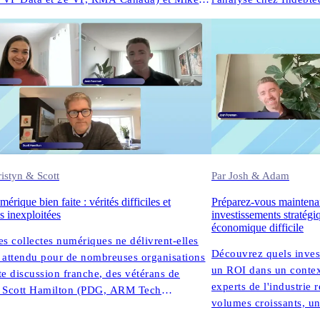
-président des données de contact et de la
Architect at AWS) pour
02.28.2025
, de la performance du North.
collections à AI et le
transforment l'engage
istyn & Scott
Par Josh & Adam
érique bien faite : vérités difficiles et
Préparez-vous maintenan
s inexploitées
investissements stratégi
économique difficile
es collectes numériques ne délivrent-elles
Découvrez quels invest
 attendu pour de nombreuses organisations
un ROI dans un contex
te discussion franche, des vétérans de
experts de l'industrie 
e, Scott Hamilton (PDG, ARM Tech
volumes croissants, une
 Kristyn Leffler (CPO, InDebted) et Josh
l'adoption de l'IA.