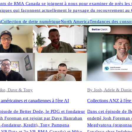
ants de RMA Canada se joignent à nous pour examiner de près les t
uniques qui façonnent actuellement le paysage du recouvrement au
s
Collection de dette numérique
North America
Tendances des cons
09.09.2025
ike, Dave & Tony
By Josh, Adele & Danie
 américaines et canadiennes à l'ère AI
Collections ANZ à l'ère
pisode de Better Dede, le PDG et fondateur
Dans cet épisode de B
sh Foreman est rejoint par Dave Hanrahan
endetté Josh Foreman e
-fondateur, Kredit), Tony Pampena
Megdyatova (responsab
, VP Data et 2e VP, RMA Canada) et Mike
l'analyse chez Indebte