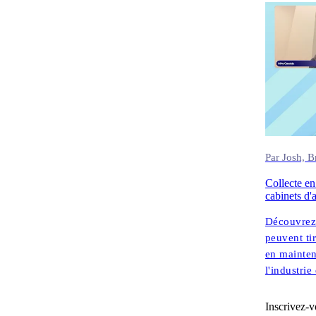
Foreman (P
perspective
réellement
Par Josh, 
Collecte en
cabinets d'
Découvrez 
peuvent ti
en mainten
l'industri
la directi
Inscrivez-v