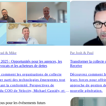
DG et fondateur, InDebted) partagent des
28.02.2025
s sans filtre sur ce qui fonctionne
 dans la technologie de collecte moderne.
Brad & Mike
Par Josh & Paul
 2025 : Opportunités pour les agences, les
Transformer la collecte 
avocats et les acheteurs de dettes
Receive
comment les organisations de collecte
Découvrez comment In
rer parti des technologies émergentes tout
leurs forces pour offri
ant la conformité. Perspectives de
approche de gestion de
e du COO de Velocity, Michael Cassidy, et de
nouvelle génération.
on d'InDebted.
ous pour les événements futurs