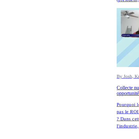
Zhou (vice
compliance
By Josh, Kr
Collecte num
opportunité
Pourquoi l
pas le ROI
? Dans cet
l'industri
Advisors),