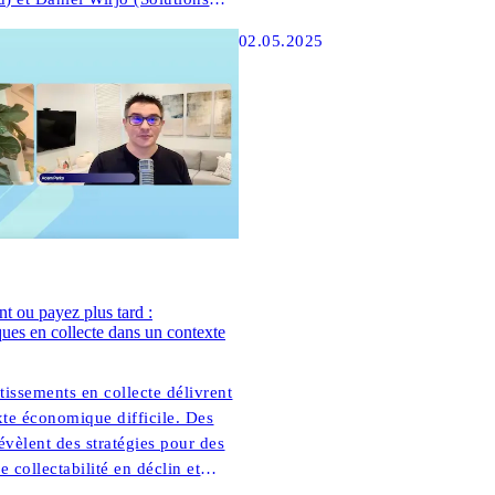
 explorer la façon dont les
02.05.2025
s stratégies numériques d'abord
ment des clients dans ANZ.
t ou payez plus tard :
ques en collecte dans un contexte
issements en collecte délivrent
te économique difficile. Des
révèlent des stratégies pour des
 collectabilité en déclin et