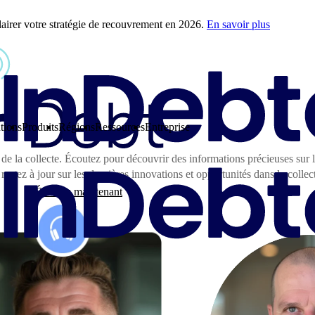
airer votre stratégie de recouvrement en 2026.
En savoir plus
tions
Produits
Régions
Ressources
Entreprise
 de la collecte. Écoutez pour découvrir des informations précieuses sur 
restez à jour sur les dernières innovations et opportunités dans la collec
Écoutez maintenant