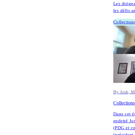
Les dirige
les défis 
Collection
By Josh, M
Collections
Dans cet é
endetté Jo
(PDG et co
(président