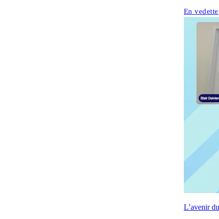
En vedette
L’avenir d