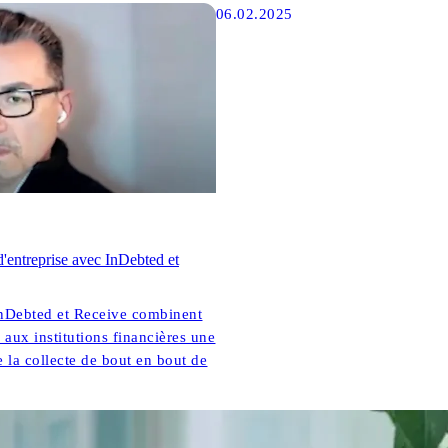
06.02.2025
d'entreprise avec InDebted et
Debted et Receive combinent
r aux institutions financières une
 la collecte de bout en bout de