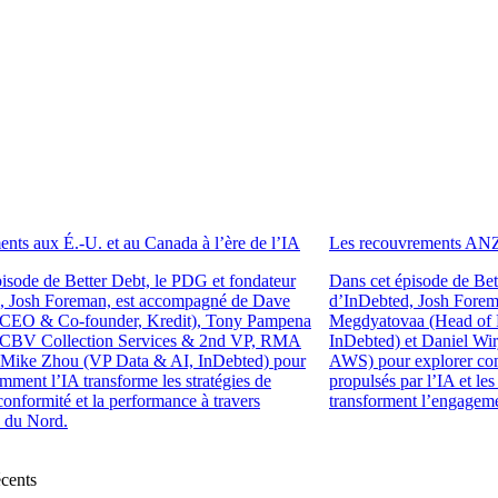
nts aux É.-U. et au Canada à l’ère de l’IA
Les recouvrements ANZ 
isode de Better Debt, le PDG et fondateur
Dans cet épisode de Bet
, Josh Foreman, est accompagné de Dave
d’InDebted, Josh Forema
CEO & Co-founder, Kredit), Tony Pampena
Megdyatovaa (Head of 
, CBV Collection Services & 2nd VP, RMA
InDebted) et Daniel Wir
 Mike Zhou (VP Data & AI, InDebted) pour
AWS) pour explorer co
mment l’IA transforme les stratégies de
propulsés par l’IA et le
 conformité et la performance à travers
transforment l’engagem
 du Nord.
écents