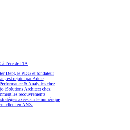
à l’ère de l’IA
ter Debt, le PDG et fondateur
n, est rejoint par Adele
Performance & Analytics chez
jo (Solutions Architect chez
mment les recouvrements
s stratégies axées sur le numérique
ent client en ANZ.