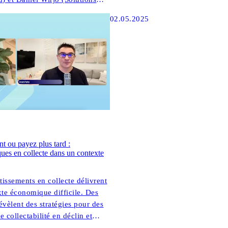
 explorer la façon dont les
02.05.2025
s stratégies numériques d'abord
ment des clients dans ANZ.
t ou payez plus tard :
ques en collecte dans un contexte
issements en collecte délivrent
te économique difficile. Des
révèlent des stratégies pour des
 collectabilité en déclin et