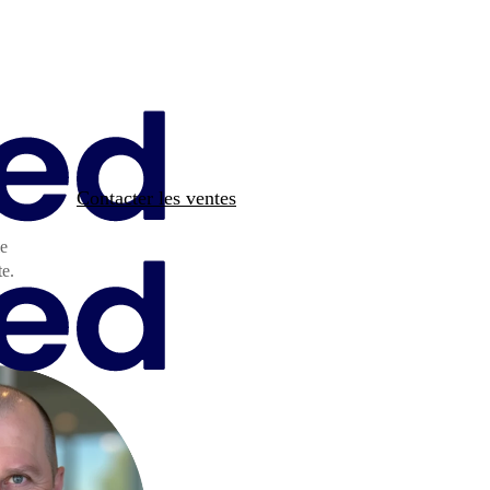
Contacter les ventes
le
te.