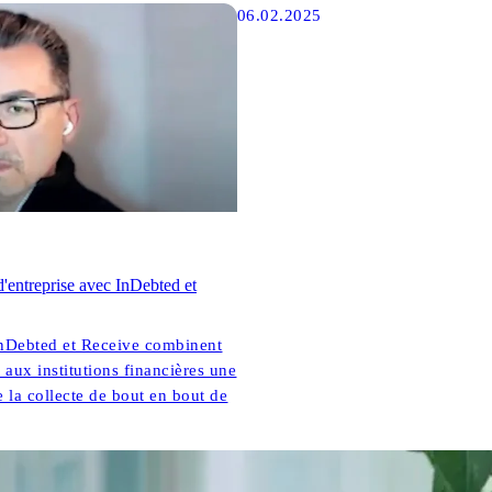
06.02.2025
d'entreprise avec InDebted et
Debted et Receive combinent
r aux institutions financières une
 la collecte de bout en bout de