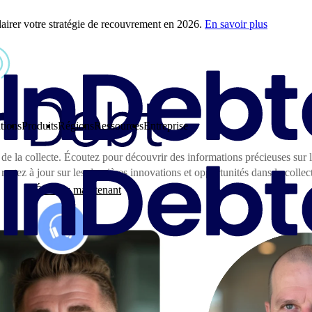
airer votre stratégie de recouvrement en 2026.
En savoir plus
tions
Produits
Régions
Ressources
Entreprise
 de la collecte. Écoutez pour découvrir des informations précieuses sur 
restez à jour sur les dernières innovations et opportunités dans la collec
Écoutez maintenant