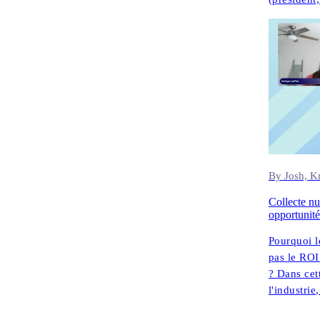
Zhou (vice
compliance
By Josh, Kr
Collecte num
opportunité
Pourquoi l
pas le ROI
? Dans cet
l'industri
Advisors),