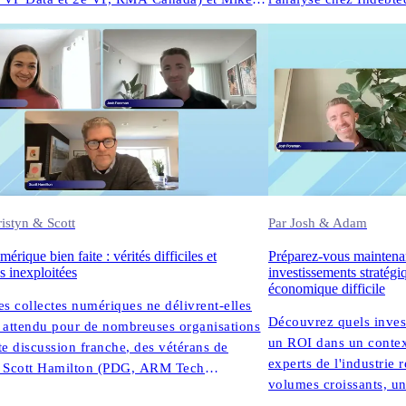
-président des données de contact et de la
Architect at AWS) pour
02.28.2025
, de la performance du North.
collections à AI et le
transforment l'engage
istyn & Scott
Par Josh & Adam
érique bien faite : vérités difficiles et
Préparez-vous maintenan
s inexploitées
investissements stratégi
économique difficile
es collectes numériques ne délivrent-elles
Découvrez quels invest
 attendu pour de nombreuses organisations
un ROI dans un contex
te discussion franche, des vétérans de
experts de l'industrie 
e, Scott Hamilton (PDG, ARM Tech
volumes croissants, une
 Kristyn Leffler (CPO, InDebted) et Josh
l'adoption de l'IA.