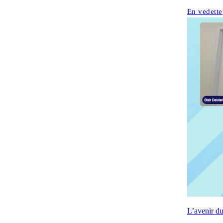
En vedette
L’avenir d