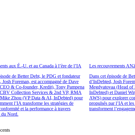
nts aux É.-U. et au Canada à l’ère de l’IA
Les recouvrements ANZ 
isode de Better Debt, le PDG et fondateur
Dans cet épisode de Bet
, Josh Foreman, est accompagné de Dave
d’InDebted, Josh Forema
CEO & Co-founder, Kredit), Tony Pampena
Megdyatovaa (Head of 
, CBV Collection Services & 2nd VP, RMA
InDebted) et Daniel Wir
 Mike Zhou (VP Data & AI, InDebted) pour
AWS) pour explorer co
mment l’IA transforme les stratégies de
propulsés par l’IA et le
 conformité et la performance à travers
transforment l’engagem
 du Nord.
écents