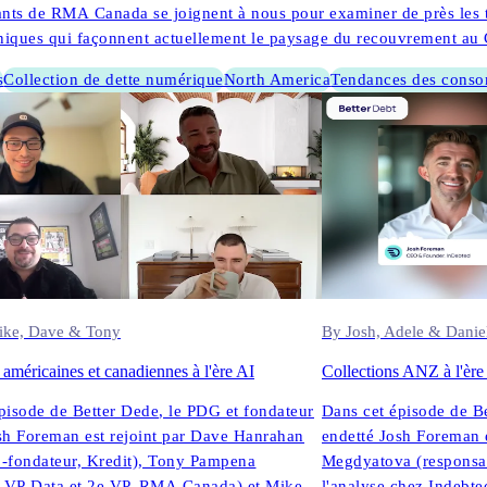
ants de RMA Canada se joignent à nous pour examiner de près les t
uniques qui façonnent actuellement le paysage du recouvrement au
s
Collection de dette numérique
North America
Tendances des cons
09.09.2025
ike, Dave & Tony
By Josh, Adele & Danie
 américaines et canadiennes à l'ère AI
Collections ANZ à l'ère
pisode de Better Dede, le PDG et fondateur
Dans cet épisode de B
sh Foreman est rejoint par Dave Hanrahan
endetté Josh Foreman e
-fondateur, Kredit), Tony Pampena
Megdyatova (responsab
, VP Data et 2e VP, RMA Canada) et Mike
l'analyse chez Indebte