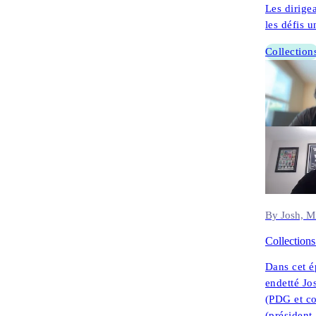
Les dirige
les défis 
Collection
By Josh, M
Collections
Dans cet é
endetté Jo
(PDG et co
(président