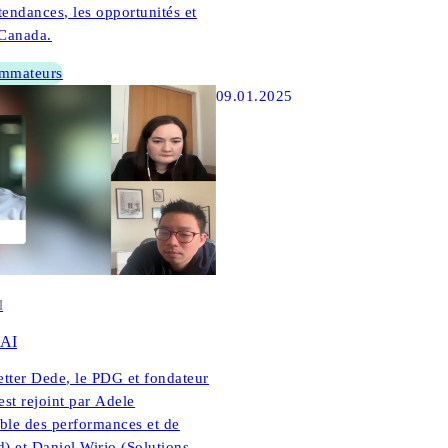
endances, les opportunités et
 Canada.
ommateurs
09.01.2025
l
 AI
etter Dede, le PDG et fondateur
st rejoint par Adele
le des performances et de
d) et Daniel Wirjo (Solutions