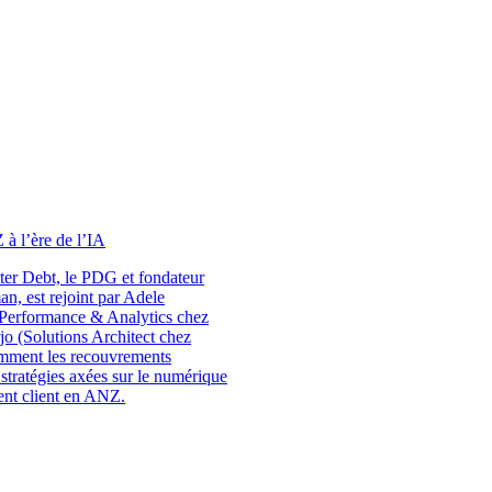
à l’ère de l’IA
ter Debt, le PDG et fondateur
n, est rejoint par Adele
Performance & Analytics chez
jo (Solutions Architect chez
mment les recouvrements
s stratégies axées sur le numérique
ent client en ANZ.