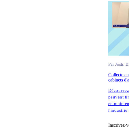
Foreman (P
perspective
réellement
Par Josh, 
Collecte en
cabinets d'
Découvrez 
peuvent ti
en mainten
l'industri
la directi
Inscrivez-v