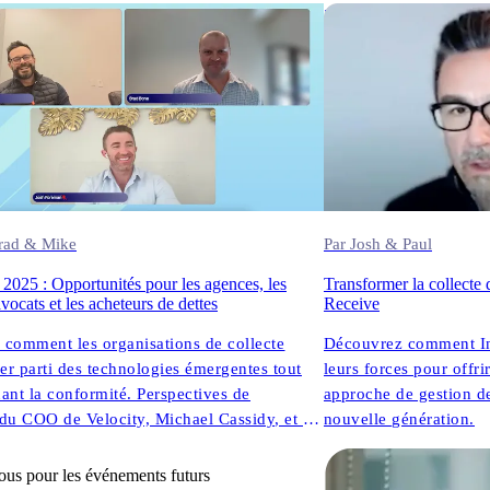
DG et fondateur, InDebted) partagent des
28.02.2025
s sans filtre sur ce qui fonctionne
 dans la technologie de collecte moderne.
Brad & Mike
Par Josh & Paul
 2025 : Opportunités pour les agences, les
Transformer la collecte 
avocats et les acheteurs de dettes
Receive
comment les organisations de collecte
Découvrez comment In
rer parti des technologies émergentes tout
leurs forces pour offri
ant la conformité. Perspectives de
approche de gestion de
e du COO de Velocity, Michael Cassidy, et de
nouvelle génération.
on d'InDebted.
ous pour les événements futurs