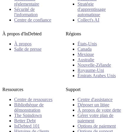
réglementaire
Stratégie
Sécurité de
d'apprentissage
l'information
automatique
Centre de confiance
Collect's AI
À propos d'InDebted
Régions
À propos
États-Unis
Salle de presse
Canada
Mexique
Australie
Nouvelle-Zélande
Royaume-Uni
Émirats Arabes Unis
Ressources
Support
Centre de ressources
Centre d'assistance
Bibliothèque de
Déposer un litige
démonstration
À propos de votre dette
The Spindown
Gérer votre plan de
Better Debt
paiement
InDebted 101
Options de paiement
Histoires de clients
Options de support