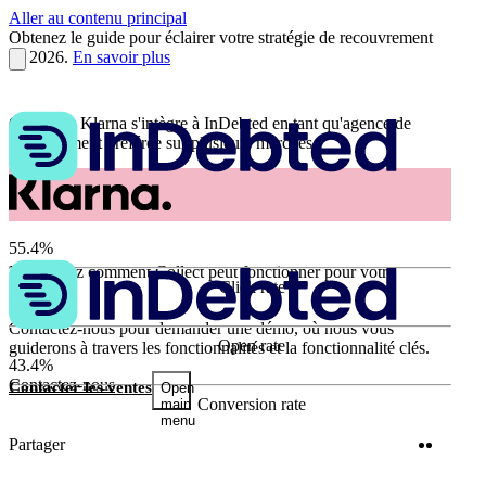
Aller au contenu principal
Obtenez le guide pour éclairer votre stratégie de recouvrement
en 2026.
En savoir plus
Comment Klarna s'intègre à InDebted en tant qu'agence de
recouvrement préférée sur plusieurs marchés
55.4%
Découvrez comment Collect peut fonctionner pour votre
Click rate
entreprise
63.9%
Contactez-nous pour demander une démo, où nous vous
Open rate
guiderons à travers les fonctionnalités et la fonctionnalité clés.
43.4%
Contactez-nous
Contacter les ventes
Open
Conversion rate
main
menu
Twitter
Linke
Partager